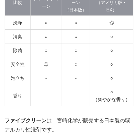
比較
ーン
（アメリカ版・
ーン
（日本版）
EX）
洗浄
○
○
◎
消臭
○
○
○
除菌
○
○
○
安全性
◎
○
○
泡立ち
-
-
○
○
香り
-
-
（爽やかな香り）
は、宮崎化学が販売する日本製の弱
ファイブクリーン
アルカリ性洗剤です。