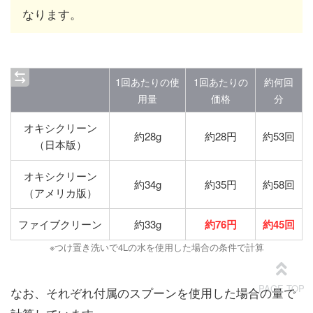
なります。
1回あたりの使
1回あたりの
約何回
用量
価格
分
オキシクリーン
約28g
約28円
約53回
（日本版）
オキシクリーン
約34g
約35円
約58回
（アメリカ版）
ファイブクリーン
約33g
約76円
約45回
※つけ置き洗いで4Lの水を使用した場合の条件で計算
なお、それぞれ付属のスプーンを使用した場合の量で