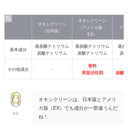
オキシクリーン
オキシクリーン
（アメリカ版・
ファ
（日本版）
EX）
過炭酸ナトリウム
過炭酸ナトリウム
過炭
基本成分
炭酸ナトリウム
炭酸ナトリウム
炭
香料
その他成分
-
界面活性剤
炭酸
オキシクリーンは、日本版とアメリ
カ版（EX）でも成分が一部違うんだ
なな
ね！