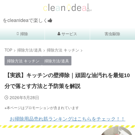
eaで楽しく
掃除
サービス
害虫駆除
TOP
>
掃除方法/道具
>
掃除方法 キッチン
>
掃除方法 キッチン
掃除方法/道具
【実践】キッチンの壁掃除｜頑固な油汚れを最短10
分で落とす方法と予防策を解説
2026年5月28日
※本ページはプロモーションが含まれています
お掃除用品売れ筋ランキングはこちらをチェック！！