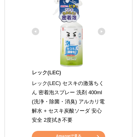
レック(LEC)
レック(LEC) セスキの激落ちく
ん 密着泡スプレー 洗剤 400ml 
(洗浄・除菌・消臭) アルカリ電
解水 + セスキ炭酸ソーダ 安心 
安全 2度拭き不要
Amazonで見る