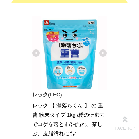
レック(LEC)
レック 【 激落ちくん 】 の 重
曹 粉末タイプ 1kg /粉の研磨力
でコゲを落とす/油汚れ、茶し
ぶ、皮脂汚れにも/