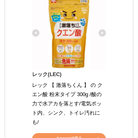
レック(LEC)
レック 【 激落ちくん 】 の ク
エン酸 粉末タイプ 300g /酸の
力で水アカを落とす/電気ポッ
ト内、シンク、トイレ汚れに
も/