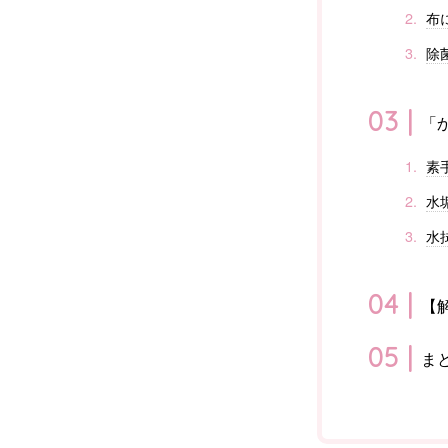
布
除
「
素
水
水
【
ま