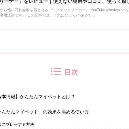
リーナー」をレビュー｜使えない場所や口コミ、使って感
ら軽い汚れ全般を落とせる『ウタマロクリーナー』 YouTubeやInstagra
宅用洗剤です。 この記事では、「気になっているけれ ...
目次
基本情報】かんたんマイペットとは？
かんたんマイペット」の効果を高める使い方
接スプレーする方法