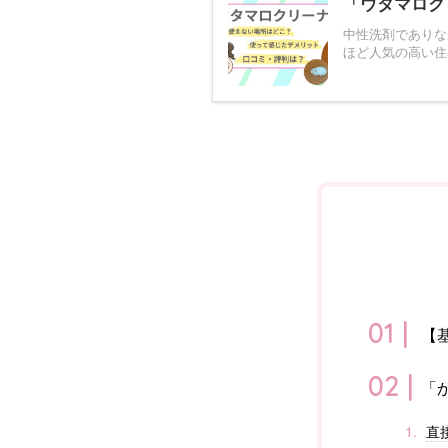
「ウタマロク
中性洗剤でありなが
ほど人気の高い住
【
「
直