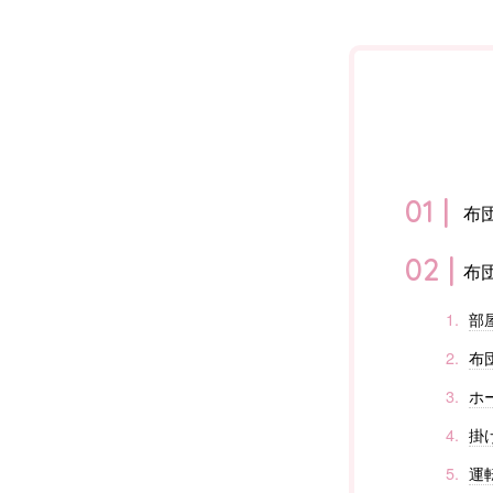
布
布
部
布
ホ
掛
運