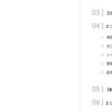
【
ダ
布
ダ
シ
寝
起
【
ま