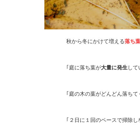
秋から冬にかけて増える
落ち
｢庭に落ち葉が
して
大量に発生
｢庭の木の葉がどんどん落ちて
｢２日に１回のペースで掃除し