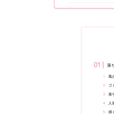
落
風
ゴ
落
人
掃