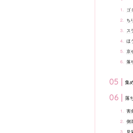
ゴ
ち
ス
ほ
京
落
集
落
害
側
見