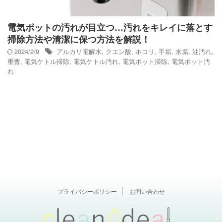
電気ポットの汚れが目立つ…汚れをキレイに落とす
掃除方法や清潔に保つ方法を解説！
2024/2/9
アルカリ電解水
,
クエン酸
,
ホコリ
,
手垢
,
水垢
,
油汚れ
,
重曹
,
電気ケトル掃除
,
電気ケトル汚れ
,
電気ポット掃除
,
電気ポット汚
れ
プライバシーポリシー
お問い合わせ