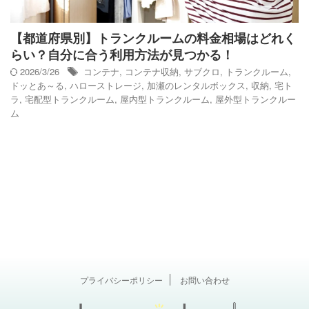
【都道府県別】トランクルームの料金相場はどれく
らい？自分に合う利用方法が見つかる！
2026/3/26
コンテナ
,
コンテナ収納
,
サブクロ
,
トランクルーム
,
ドッとあ～る
,
ハローストレージ
,
加瀬のレンタルボックス
,
収納
,
宅ト
ラ
,
宅配型トランクルーム
,
屋内型トランクルーム
,
屋外型トランクルー
ム
プライバシーポリシー
お問い合わせ