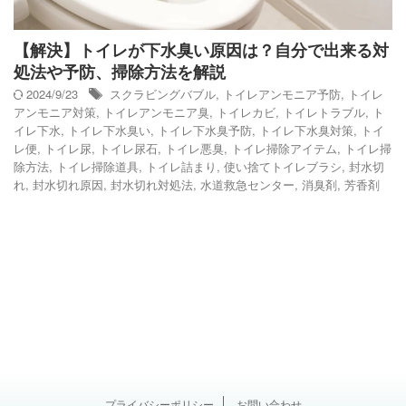
【解決】トイレが下水臭い原因は？自分で出来る対
処法や予防、掃除方法を解説
2024/9/23
スクラビングバブル
,
トイレアンモニア予防
,
トイレ
アンモニア対策
,
トイレアンモニア臭
,
トイレカビ
,
トイレトラブル
,
ト
イレ下水
,
トイレ下水臭い
,
トイレ下水臭予防
,
トイレ下水臭対策
,
トイ
レ便
,
トイレ尿
,
トイレ尿石
,
トイレ悪臭
,
トイレ掃除アイテム
,
トイレ掃
除方法
,
トイレ掃除道具
,
トイレ詰まり
,
使い捨てトイレブラシ
,
封水切
れ
,
封水切れ原因
,
封水切れ対処法
,
水道救急センター
,
消臭剤
,
芳香剤
プライバシーポリシー
お問い合わせ