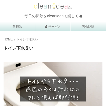
毎日の掃除をcleanideaで楽しく
掃除
サービス
害虫駆除
HOME
>
トイレ下水臭い
トイレ下水臭い